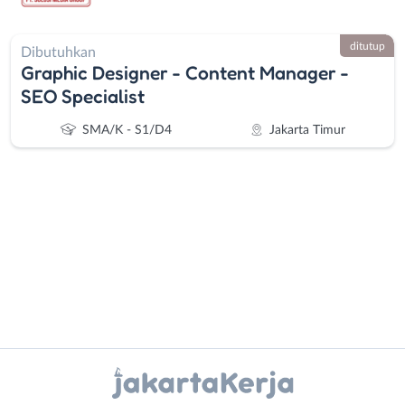
ditutup
Dibutuhkan
Graphic Designer - Content Manager -
SEO Specialist
SMA/K - S1/D4
Jakarta Timur
Administrasi
Bebas
Ahli
(Remote
Gizi
Work)
Instagram
WhatsApp
Ahli
Bekasi
Kecantikan
Bogor
X - Twitter
Telegram
Analis
Depok
/
Jakarta
Kanal Lainnya..
Peneliti
Barat