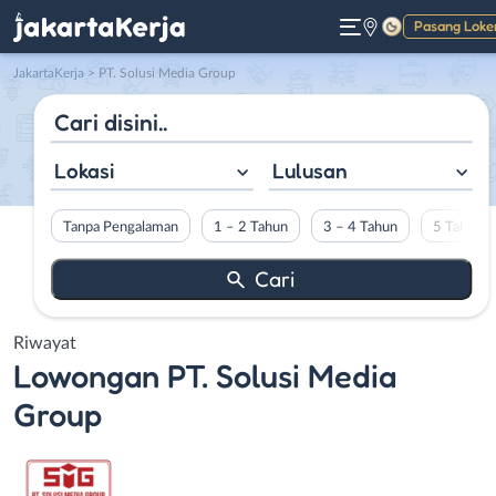
Pasang Loke
Gelap
JakartaKerja
>
PT. Solusi Media Group
Lokasi
Lulusan
Tanpa Pengalaman
1 – 2 Tahun
3 – 4 Tahun
5 Tahun L
Riwayat
Lowongan
PT. Solusi Media
Group