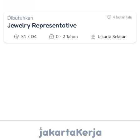
4 bulan lalu
Dibutuhkan
Jewelry Representative
S1 / D4
0 - 2 Tahun
Jakarta Selatan
Administrasi
Bebas
Ahli
(Remote
Gizi
Work)
Ahli
Bekasi
Instagram
WhatsApp
Kecantikan
Bogor
Analis
Depok
X - Twitter
Telegram
/
Jakarta
Peneliti
Barat
Kanal Lainnya..
Animator
Jakarta