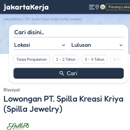
Pasang Loke
Gelap
JakartaKerja
>
PT. Spilla Kreasi Kriya (Spilla Jewelry)
Lokasi
Lulusan
Tanpa Pengalaman
1 – 2 Tahun
3 – 4 Tahun
5 Tahun L
Riwayat
Lowongan
PT. Spilla Kreasi Kriya
(Spilla Jewelry)