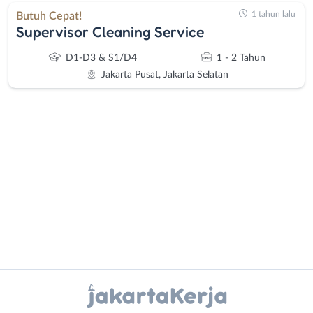
1 tahun lalu
Butuh Cepat!
Supervisor Cleaning Service
D1-D3 & S1/D4
1 - 2 Tahun
Jakarta Pusat, Jakarta Selatan
Administrasi
Bebas
Ahli
(Remote
Gizi
Work)
Ahli
Bekasi
Kecantikan
Bogor
Instagram
WhatsApp
Analis
Depok
/
Jakarta
X - Twitter
Telegram
Peneliti
Barat
Animator
Jakarta
Kanal Lainnya..
Apoteker
Pusat