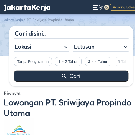
Pasang Loke
Gelap
JakartaKerja
>
PT. Sriwijaya Propindo Utama
Lokasi
Lulusan
Tanpa Pengalaman
1 – 2 Tahun
3 – 4 Tahun
5 Tahun L
Riwayat
Lowongan
PT. Sriwijaya Propindo
Utama