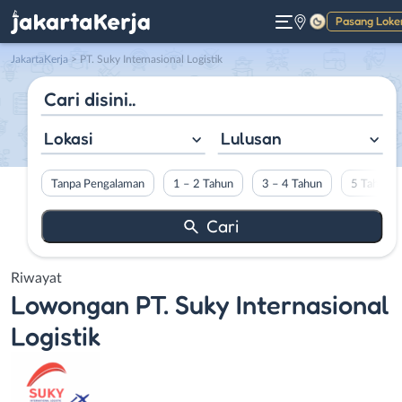
Pasang Loke
Gelap
JakartaKerja
>
PT. Suky Internasional Logistik
Lokasi
Lulusan
Tanpa Pengalaman
1 – 2 Tahun
3 – 4 Tahun
5 Tahun L
Riwayat
Lowongan
PT. Suky Internasional
Logistik