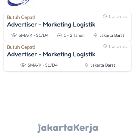
1 tahun lalu
Butuh Cepat!
Advertiser - Marketing Logistik
SMA/K - S1/D4
1 - 2 Tahun
Jakarta Barat
1 tahun lalu
Butuh Cepat!
Advertiser - Marketing Logistik
SMA/K - S1/D4
Jakarta Barat
Instagram
WhatsApp
Administrasi
Bebas
Ahli
(Remote
X - Twitter
Telegram
Gizi
Work)
Ahli
Bekasi
Kanal Lainnya..
Kecantikan
Bogor