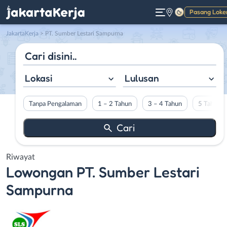
Pasang Loke
Gelap
JakartaKerja
>
PT. Sumber Lestari Sampurna
Lokasi
Lulusan
Tanpa Pengalaman
1 – 2 Tahun
3 – 4 Tahun
5 Tahun L
Riwayat
Lowongan
PT. Sumber Lestari
Sampurna