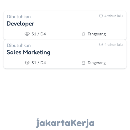
4 tahun lalu
Dibutuhkan
Developer
S1 / D4
Tangerang
4 tahun lalu
Dibutuhkan
Sales Marketing
S1 / D4
Tangerang
Instagram
WhatsApp
Administrasi
Bebas
Ahli
(Remote
X - Twitter
Telegram
Gizi
Work)
Ahli
Bekasi
Kanal Lainnya..
Kecantikan
Bogor