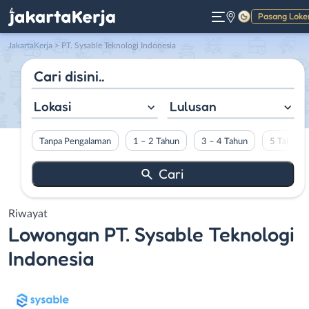
Pasang Loke
Gelap
JakartaKerja
>
PT. Sysable Teknologi Indonesia
Lokasi
Lulusan
Tanpa Pengalaman
1 – 2 Tahun
3 – 4 Tahun
5 Tahun L
Riwayat
Lowongan
PT. Sysable Teknologi
Indonesia