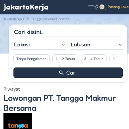
Pasang Loke
Gelap
JakartaKerja
>
PT. Tangga Makmur Bersama
Lokasi
Lulusan
Tanpa Pengalaman
1 – 2 Tahun
3 – 4 Tahun
5 Tahun L
Riwayat
Lowongan
PT. Tangga Makmur
Bersama