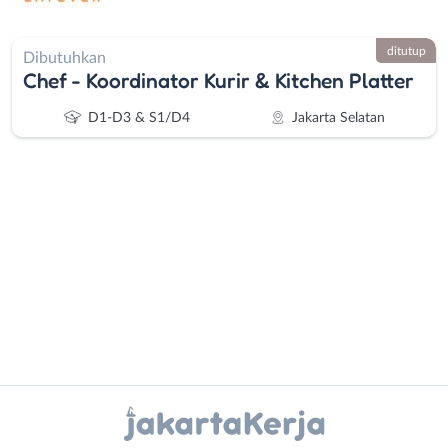
ditutup
Dibutuhkan
Chef - Koordinator Kurir & Kitchen Platter
D1-D3 & S1/D4
Jakarta Selatan
Administrasi
Bebas
Ahli
(Remote
Gizi
Work)
Ahli
Bekasi
Instagram
WhatsApp
Kecantikan
Bogor
Analis
Depok
X - Twitter
Telegram
/
Jakarta
Peneliti
Barat
Kanal Lainnya..
Animator
Jakarta