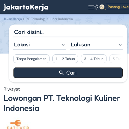
Pasang Loke
Gelap
JakartaKerja
>
PT. Teknologi Kuliner Indonesia
Lokasi
Lulusan
Tanpa Pengalaman
1 – 2 Tahun
3 – 4 Tahun
5 Tahun L
Riwayat
Lowongan
PT. Teknologi Kuliner
Indonesia