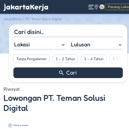
Pasang Loke
Gelap
JakartaKerja
>
PT. Teman Solusi Digital
Lokasi
Lulusan
Tanpa Pengalaman
1 – 2 Tahun
3 – 4 Tahun
5 Tahun L
Riwayat
Lowongan
PT. Teman Solusi
Digital