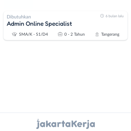
6 bulan lalu
Dibutuhkan
Admin Online Specialist
SMA/K - S1/D4
0 - 2 Tahun
Tangerang
Administrasi
Bebas
Ahli
(Remote
Gizi
Work)
Ahli
Bekasi
Instagram
WhatsApp
Kecantikan
Bogor
Analis
Depok
X - Twitter
Telegram
/
Jakarta
Peneliti
Barat
Kanal Lainnya..
Animator
Jakarta