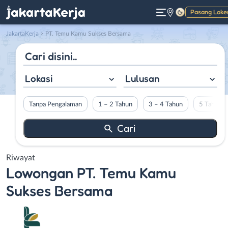
Pasang Loke
Gelap
JakartaKerja
>
PT. Temu Kamu Sukses Bersama
Lokasi
Lulusan
Tanpa Pengalaman
1 – 2 Tahun
3 – 4 Tahun
5 Tahun L
Riwayat
Lowongan
PT. Temu Kamu
Sukses Bersama