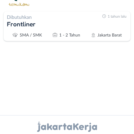
1 tahun lalu
Dibutuhkan
Frontliner
SMA / SMK
1 - 2 Tahun
Jakarta Barat
Administrasi
Bebas
Ahli
(Remote
Gizi
Work)
Ahli
Bekasi
Instagram
WhatsApp
Kecantikan
Bogor
Analis
Depok
X - Twitter
Telegram
/
Jakarta
Peneliti
Barat
Kanal Lainnya..
Animator
Jakarta