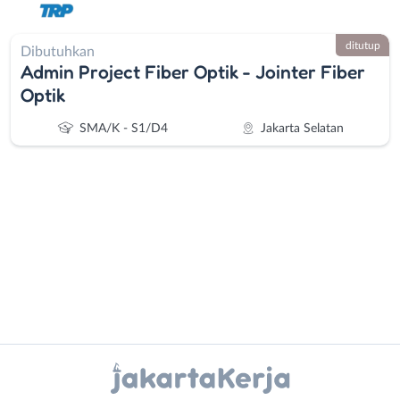
ditutup
Dibutuhkan
Admin Project Fiber Optik - Jointer Fiber
Optik
SMA/K - S1/D4
Jakarta Selatan
Administrasi
Bebas
Ahli
(Remote
Gizi
Work)
Instagram
WhatsApp
Ahli
Bekasi
Kecantikan
Bogor
X - Twitter
Telegram
Analis
Depok
/
Jakarta
Kanal Lainnya..
Peneliti
Barat