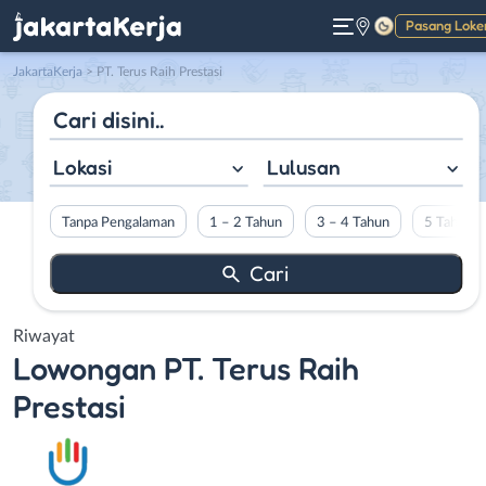
Pasang Loke
Gelap
JakartaKerja
>
PT. Terus Raih Prestasi
Lokasi
Lulusan
Tanpa Pengalaman
1 – 2 Tahun
3 – 4 Tahun
5 Tahun L
Riwayat
Lowongan
PT. Terus Raih
Prestasi