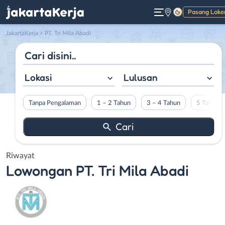
Pasang Loke
Gelap
JakartaKerja
>
PT. Tri Mila Abadi
Lokasi
Lulusan
Tanpa Pengalaman
1 – 2 Tahun
3 – 4 Tahun
5 Tahun L
Riwayat
Lowongan
PT. Tri Mila Abadi