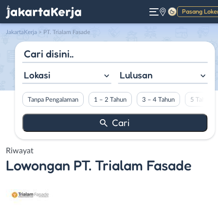
Pasang Loke
Gelap
JakartaKerja
>
PT. Trialam Fasade
Lokasi
Lulusan
Tanpa Pengalaman
1 – 2 Tahun
3 – 4 Tahun
5 Tahun L
Riwayat
Lowongan
PT. Trialam Fasade