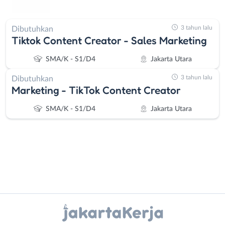
3 tahun lalu
Dibutuhkan
Tiktok Content Creator - Sales Marketing
SMA/K - S1/D4
Jakarta Utara
3 tahun lalu
Dibutuhkan
Marketing - TikTok Content Creator
SMA/K - S1/D4
Jakarta Utara
Instagram
WhatsApp
Administrasi
Bebas
Ahli
(Remote
X - Twitter
Telegram
Gizi
Work)
Ahli
Bekasi
Kanal Lainnya..
Kecantikan
Bogor