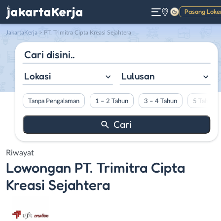
Pasang Loke
Gelap
JakartaKerja
>
PT. Trimitra Cipta Kreasi Sejahtera
Lokasi
Lulusan
Tanpa Pengalaman
1 – 2 Tahun
3 – 4 Tahun
5 Tahun L
Riwayat
Lowongan
PT. Trimitra Cipta
Kreasi Sejahtera