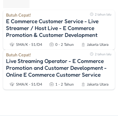
2 tahun lalu
Butuh Cepat!
E Commerce Customer Service - Live
Streamer / Host Live - E Commerce
Promotion & Customer Development
SMA/K - S1/D4
0 - 2 Tahun
Jakarta Utara
2 tahun lalu
Butuh Cepat!
Live Streaming Operator - E Commerce
Promotion and Customer Development -
Online E Commerce Customer Service
SMA/K - S1/D4
1 - 2 Tahun
Jakarta Utara
Instagram
WhatsApp
Administrasi
Bebas