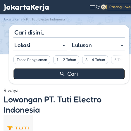
Pasang Loke
Gelap
JakartaKerja
>
PT. Tuti Electro Indonesia
Lokasi
Lulusan
Tanpa Pengalaman
1 – 2 Tahun
3 – 4 Tahun
5 Tahun L
Riwayat
Lowongan
PT. Tuti Electro
Indonesia