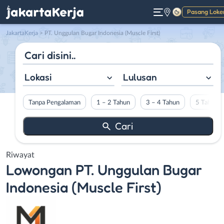
Pasang Loke
Gelap
JakartaKerja
>
PT. Unggulan Bugar Indonesia (Muscle First)
Lokasi
Lulusan
Tanpa Pengalaman
1 – 2 Tahun
3 – 4 Tahun
5 Tahun L
Riwayat
Lowongan
PT. Unggulan Bugar
Indonesia (Muscle First)