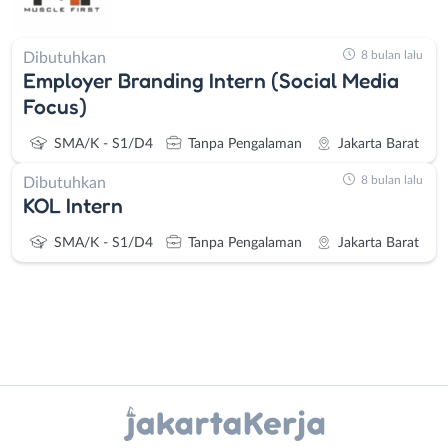
8 bulan lalu
Dibutuhkan
Employer Branding Intern (Social Media
Focus)
SMA/K - S1/D4
Tanpa Pengalaman
Jakarta Barat
8 bulan lalu
Dibutuhkan
KOL Intern
SMA/K - S1/D4
Tanpa Pengalaman
Jakarta Barat
Instagram
WhatsApp
Administrasi
Bebas
X - Twitter
Telegram
Ahli
(Remote
Gizi
Work)
Kanal Lainnya..
Ahli
Bekasi