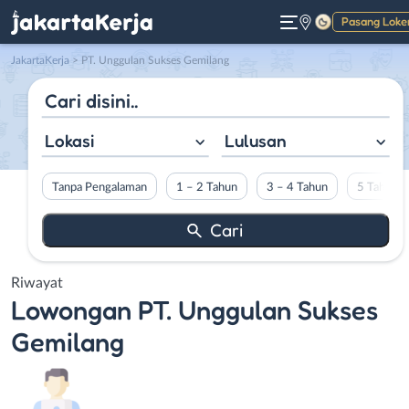
Pasang Loke
Gelap
JakartaKerja
>
PT. Unggulan Sukses Gemilang
Lokasi
Lulusan
Tanpa Pengalaman
1 – 2 Tahun
3 – 4 Tahun
5 Tahun L
Riwayat
Lowongan
PT. Unggulan Sukses
Gemilang