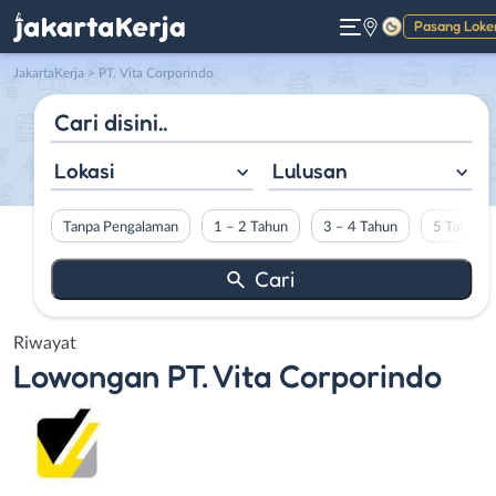
Pasang Loke
Gelap
JakartaKerja
>
PT. Vita Corporindo
Lokasi
Lulusan
Tanpa Pengalaman
1 – 2 Tahun
3 – 4 Tahun
5 Tahun L
Riwayat
Lowongan
PT. Vita Corporindo