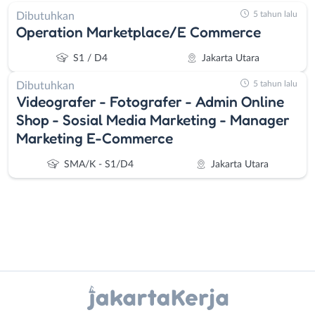
5 tahun lalu
Dibutuhkan
Operation Marketplace/E Commerce
S1 / D4
Jakarta Utara
5 tahun lalu
Dibutuhkan
Videografer - Fotografer - Admin Online
Shop - Sosial Media Marketing - Manager
Marketing E-Commerce
SMA/K - S1/D4
Jakarta Utara
Instagram
WhatsApp
Administrasi
Bebas
Ahli
(Remote
X - Twitter
Telegram
Gizi
Work)
Kanal Lainnya..
Ahli
Bekasi