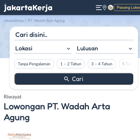
Pasang Loke
Gelap
JakartaKerja
>
PT. Wadah Arta Agung
Lokasi
Lulusan
Tanpa Pengalaman
1 – 2 Tahun
3 – 4 Tahun
5 Tahun L
Riwayat
Lowongan
PT. Wadah Arta
Agung