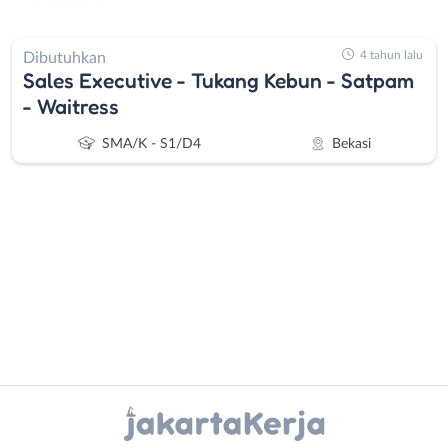
4 tahun lalu
Dibutuhkan
Sales Executive - Tukang Kebun - Satpam
- Waitress
SMA/K - S1/D4
Bekasi
Administrasi
Bebas
Ahli
(Remote
Gizi
Work)
Instagram
WhatsApp
Ahli
Bekasi
Kecantikan
Bogor
X - Twitter
Telegram
Analis
Depok
/
Jakarta
Kanal Lainnya..
Peneliti
Barat