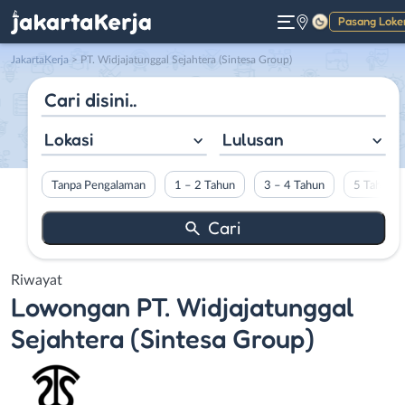
Pasang Loke
Gelap
JakartaKerja
>
PT. Widjajatunggal Sejahtera (Sintesa Group)
Lokasi
Lulusan
Tanpa Pengalaman
1 – 2 Tahun
3 – 4 Tahun
5 Tahun L
Riwayat
Lowongan
PT. Widjajatunggal
Sejahtera (Sintesa Group)