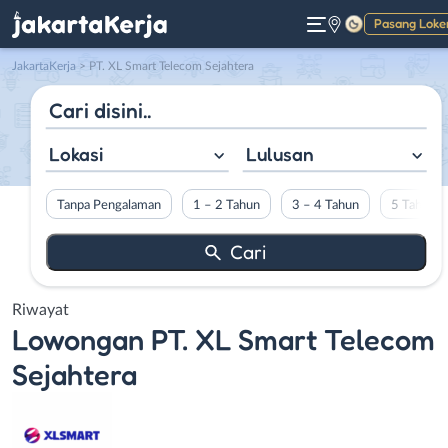
Pasang Loke
Gelap
JakartaKerja
>
PT. XL Smart Telecom Sejahtera
Lokasi
Lulusan
Tanpa Pengalaman
1 – 2 Tahun
3 – 4 Tahun
5 Tahun L
Riwayat
Lowongan
PT. XL Smart Telecom
Sejahtera