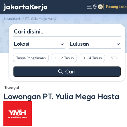
Pasang Loke
Gelap
JakartaKerja
>
PT. Yulia Mega Hasta
Lokasi
Lulusan
Tanpa Pengalaman
1 – 2 Tahun
3 – 4 Tahun
5 Tahun L
Riwayat
Lowongan
PT. Yulia Mega Hasta