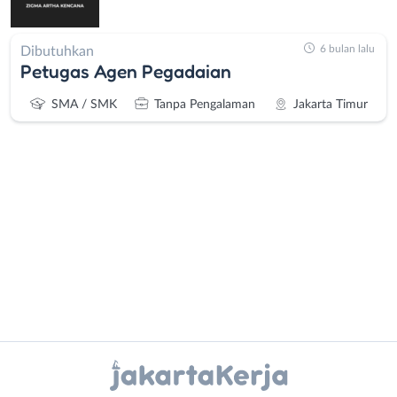
6 bulan lalu
Dibutuhkan
Petugas Agen Pegadaian
SMA / SMK
Tanpa Pengalaman
Jakarta Timur
Administrasi
Bebas
Ahli
(Remote
Gizi
Work)
Ahli
Bekasi
Instagram
WhatsApp
Kecantikan
Bogor
Analis
Depok
X - Twitter
Telegram
/
Jakarta
Peneliti
Barat
Kanal Lainnya..
Animator
Jakarta