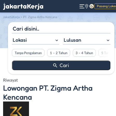
Pasang Loke
Gelap
JakartaKerja
>
PT. Zigma Artha Kencana
Lokasi
Lulusan
Tanpa Pengalaman
1 – 2 Tahun
3 – 4 Tahun
5 Tahun L
Riwayat
Lowongan
PT. Zigma Artha
Kencana