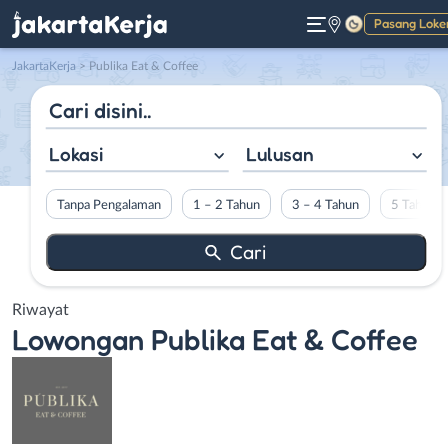
Pasang Loke
Gelap
JakartaKerja
>
Publika Eat & Coffee
Lokasi
Lulusan
Tanpa Pengalaman
1 – 2 Tahun
3 – 4 Tahun
5 Tahun L
Riwayat
Lowongan
Publika Eat & Coffee