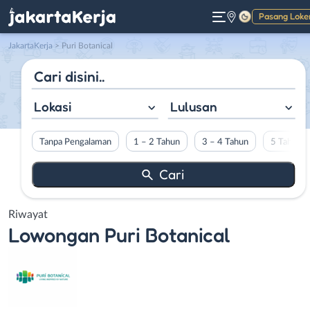
Pasang Loke
Gelap
JakartaKerja
>
Puri Botanical
Lokasi
Lulusan
Tanpa Pengalaman
1 – 2 Tahun
3 – 4 Tahun
5 Tahun L
Riwayat
Lowongan
Puri Botanical