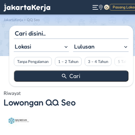
Pasang Loke
Gelap
JakartaKerja
>
QQ Seo
Lokasi
Lulusan
Tanpa Pengalaman
1 – 2 Tahun
3 – 4 Tahun
5 Tahun L
Riwayat
Lowongan
QQ Seo