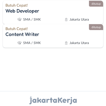
ditutup
Butuh Cepat!
Web Developer
SMA / SMK
Jakarta Utara
ditutup
Butuh Cepat!
Content Writer
SMA / SMK
Jakarta Utara
Administrasi
Bebas
Ahli
(Remote
Instagram
WhatsApp
Gizi
Work)
Ahli
Bekasi
X - Twitter
Telegram
Kecantikan
Bogor
Analis
Depok
Kanal Lainnya..