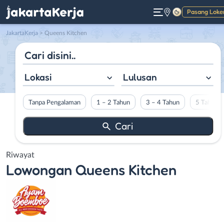
Pasang Loke
Gelap
JakartaKerja
>
Queens Kitchen
Lokasi
Lulusan
Tanpa Pengalaman
1 – 2 Tahun
3 – 4 Tahun
5 Tahun L
Riwayat
Lowongan
Queens Kitchen