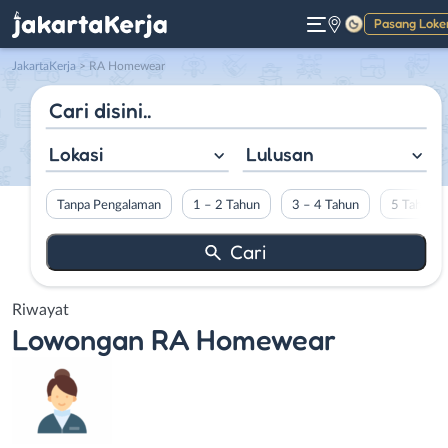
Pasang Loke
Gelap
JakartaKerja
>
RA Homewear
Lokasi
Lulusan
Tanpa Pengalaman
1 – 2 Tahun
3 – 4 Tahun
5 Tahun L
Riwayat
Lowongan
RA Homewear