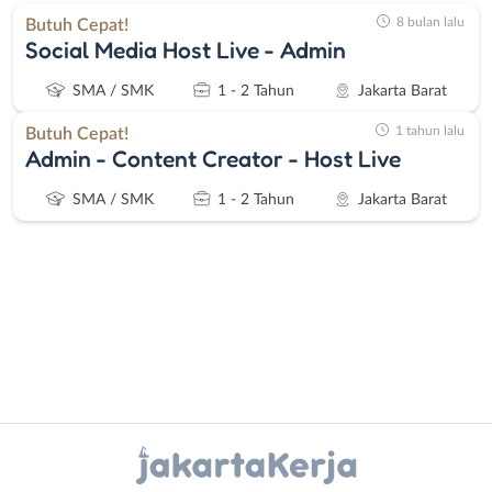
8 bulan lalu
Butuh Cepat!
Social Media Host Live - Admin
SMA / SMK
1 - 2 Tahun
Jakarta Barat
1 tahun lalu
Butuh Cepat!
Admin - Content Creator - Host Live
SMA / SMK
1 - 2 Tahun
Jakarta Barat
Administrasi
Bebas
Ahli
(Remote
Instagram
WhatsApp
Gizi
Work)
Ahli
Bekasi
X - Twitter
Telegram
Kecantikan
Bogor
Analis
Depok
Kanal Lainnya..