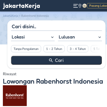
Pasang Loke
Gelap
JakartaKerja
>
Rabenhorst Indonesia
Lokasi
Lulusan
Tanpa Pengalaman
1 – 2 Tahun
3 – 4 Tahun
5 Tahun L
Riwayat
Lowongan
Rabenhorst Indonesia