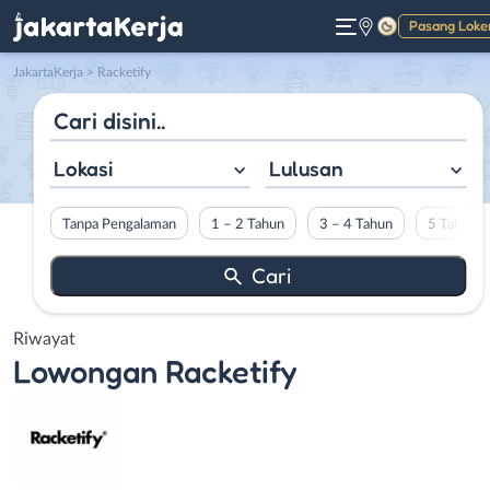
Pasang Loke
Gelap
JakartaKerja
>
Racketify
Lokasi
Lulusan
Tanpa Pengalaman
1 – 2 Tahun
3 – 4 Tahun
5 Tahun L
Riwayat
Lowongan
Racketify