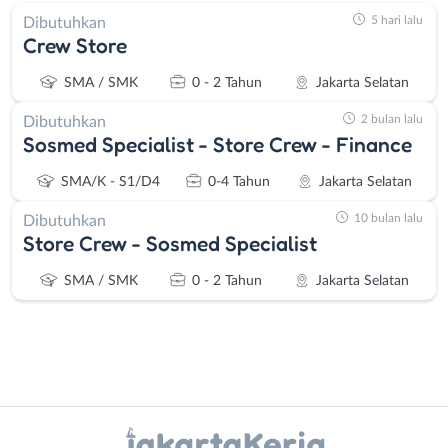
5 hari lalu
Dibutuhkan
Crew Store
SMA / SMK
0 - 2 Tahun
Jakarta Selatan
2 bulan lalu
Dibutuhkan
Sosmed Specialist - Store Crew - Finance
SMA/K - S1/D4
0-4 Tahun
Jakarta Selatan
10 bulan lalu
Dibutuhkan
Store Crew - Sosmed Specialist
SMA / SMK
0 - 2 Tahun
Jakarta Selatan
Instagram
WhatsApp
Administrasi
Bebas
X - Twitter
Telegram
Ahli
(Remote