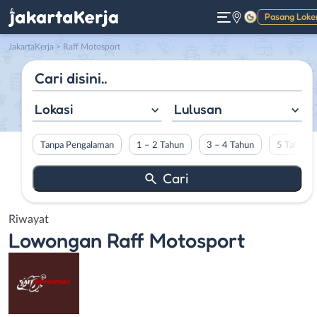
Pasang Loke
Gelap
JakartaKerja
>
Raff Motosport
Lokasi
Lulusan
Tanpa Pengalaman
1 – 2 Tahun
3 – 4 Tahun
5 Tahun L
Riwayat
Lowongan
Raff Motosport