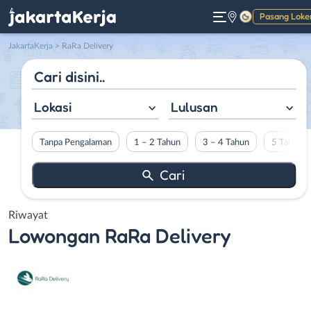
Pasang Loke
Gelap
JakartaKerja
>
RaRa Delivery
Lokasi
Lulusan
Tanpa Pengalaman
1 – 2 Tahun
3 – 4 Tahun
5 Tahun L
Riwayat
Lowongan
RaRa Delivery