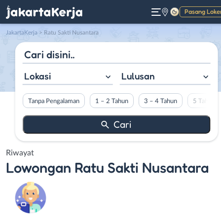
Pasang Loke
Gelap
JakartaKerja
>
Ratu Sakti Nusantara
Lokasi
Lulusan
Tanpa Pengalaman
1 – 2 Tahun
3 – 4 Tahun
5 Tahun L
Riwayat
Lowongan
Ratu Sakti Nusantara