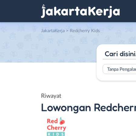
JakartaKerja
>
Redcherry Kids
Tanpa Pengal
Riwayat
Lowongan
Redcherr