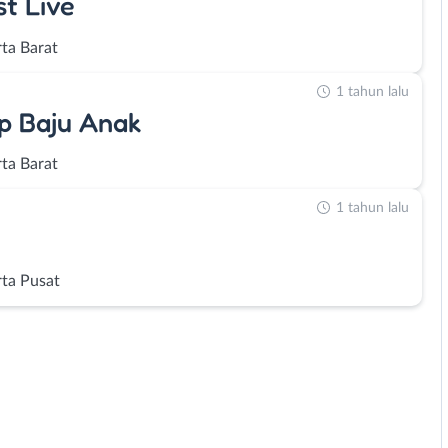
t Live
rta Barat
1 tahun lalu
p Baju Anak
rta Barat
1 tahun lalu
rta Pusat