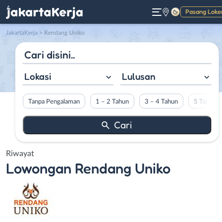
Pasang Loke
Gelap
JakartaKerja
>
Rendang Uniko
Lokasi
Lulusan
Tanpa Pengalaman
1 – 2 Tahun
3 – 4 Tahun
5 Tahun L
Riwayat
Lowongan
Rendang Uniko