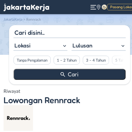
Pasang Loke
Gelap
JakartaKerja
>
Rennrack
Lokasi
Lulusan
Tanpa Pengalaman
1 – 2 Tahun
3 – 4 Tahun
5 Tahun L
Riwayat
Lowongan
Rennrack