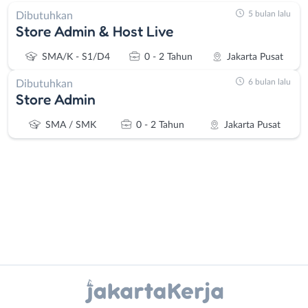
5 bulan lalu
Dibutuhkan
Store Admin & Host Live
SMA/K - S1/D4
0 - 2 Tahun
Jakarta Pusat
6 bulan lalu
Dibutuhkan
Store Admin
SMA / SMK
0 - 2 Tahun
Jakarta Pusat
Administrasi
Bebas
Ahli
(Remote
Instagram
WhatsApp
Gizi
Work)
Ahli
Bekasi
X - Twitter
Telegram
Kecantikan
Bogor
Analis
Depok
Kanal Lainnya..