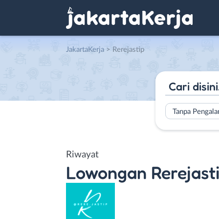
JakartaKerja
>
Rerejastip
Tanpa Pengal
Riwayat
Lowongan
Rerejast