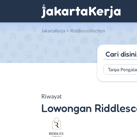
JakartaKerja
>
Riddlescollection
Tanpa Pengal
Riwayat
Lowongan
Riddlesc