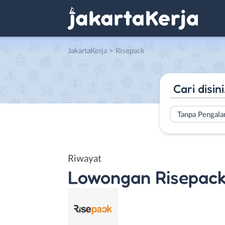
JakartaKerja
>
Risepack
Tanpa Pengal
Riwayat
Lowongan
Risepac