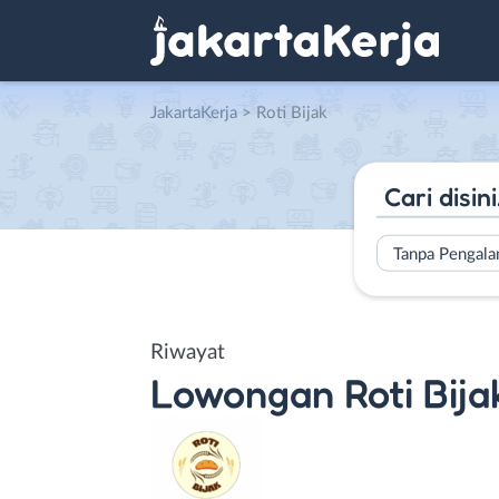
JakartaKerja
>
Roti Bijak
Tanpa Pengal
Riwayat
Lowongan
Roti Bija