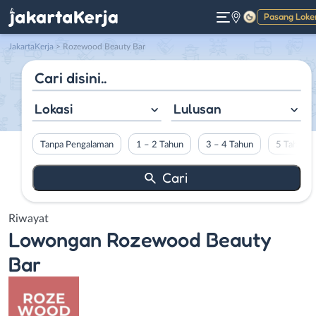
Pasang Loke
Gelap
JakartaKerja
>
Rozewood Beauty Bar
Lokasi
Lulusan
Tanpa Pengalaman
1 – 2 Tahun
3 – 4 Tahun
5 Tahun L
Riwayat
Lowongan
Rozewood Beauty
Bar