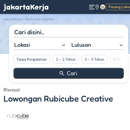
Pasang Loke
Gelap
JakartaKerja
>
Rubicube Creative
Lokasi
Lulusan
Tanpa Pengalaman
1 – 2 Tahun
3 – 4 Tahun
5 Tahun L
Riwayat
Lowongan
Rubicube Creative