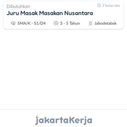
2 bulan lalu
Dibutuhkan
Juru Masak Masakan Nusantara
SMA/K - S1/D4
3 - 5 Tahun
Jabodetabek
Administrasi
Bebas
Ahli
(Remote
Gizi
Work)
Ahli
Bekasi
Kecantikan
Bogor
Analis
Depok
Instagram
WhatsApp
/
Jakarta
Peneliti
Barat
X - Twitter
Telegram
Animator
Jakarta
Apoteker
Pusat
Kanal Lainnya..
Arsitek
Jakarta