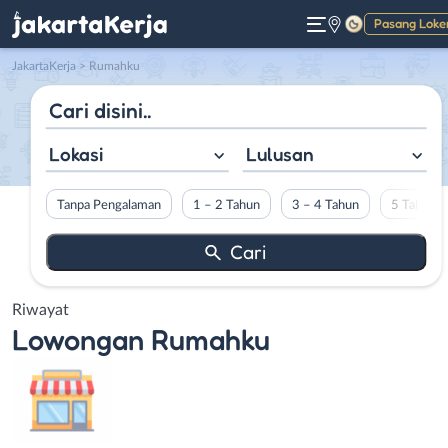
Pasang Loke
Gelap
JakartaKerja
>
Rumahku
Lokasi
Lulusan
Tanpa Pengalaman
1 – 2 Tahun
3 – 4 Tahun
5 Tahun L
Riwayat
Lowongan
Rumahku