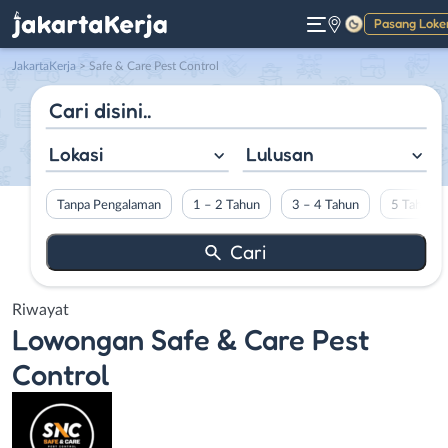
Pasang Loke
Gelap
JakartaKerja
>
Safe & Care Pest Control
Lokasi
Lulusan
Tanpa Pengalaman
1 – 2 Tahun
3 – 4 Tahun
5 Tahun L
Riwayat
Lowongan
Safe & Care Pest
Control