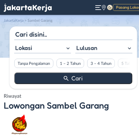
Pasang Loke
Gelap
JakartaKerja
>
Sambel Garang
Lokasi
Lulusan
Tanpa Pengalaman
1 – 2 Tahun
3 – 4 Tahun
5 Tahun L
Riwayat
Lowongan
Sambel Garang