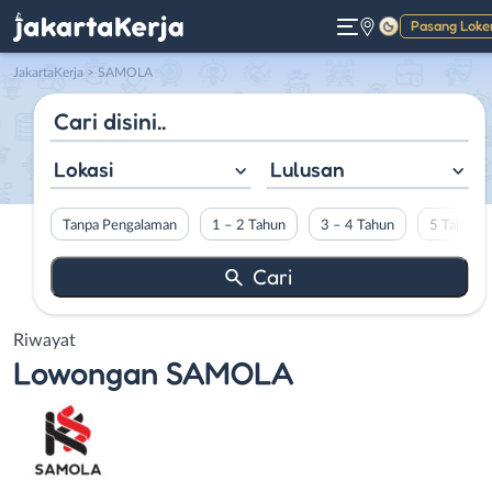
Pasang Loke
Gelap
JakartaKerja
>
SAMOLA
Lokasi
Lulusan
Tanpa Pengalaman
1 – 2 Tahun
3 – 4 Tahun
5 Tahun L
Riwayat
Lowongan
SAMOLA