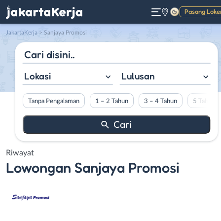
Pasang Loke
Gelap
JakartaKerja
>
Sanjaya Promosi
Lokasi
Lulusan
Tanpa Pengalaman
1 – 2 Tahun
3 – 4 Tahun
5 Tahun L
Riwayat
Lowongan
Sanjaya Promosi