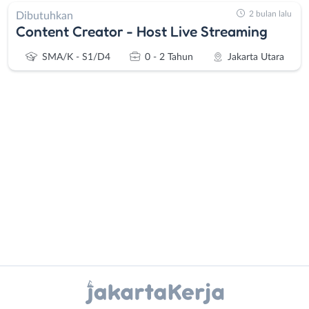
2 bulan lalu
Dibutuhkan
Content Creator - Host Live Streaming
SMA/K - S1/D4
0 - 2 Tahun
Jakarta Utara
Administrasi
Bebas
Ahli
(Remote
Gizi
Work)
Ahli
Bekasi
Kecantikan
Bogor
Analis
Depok
Instagram
WhatsApp
/
Jakarta
Peneliti
Barat
X - Twitter
Telegram
Animator
Jakarta
Apoteker
Pusat
Kanal Lainnya..
Arsitek
Jakarta