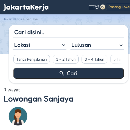
Pasang Loke
Gelap
JakartaKerja
>
Sanjaya
Lokasi
Lulusan
Tanpa Pengalaman
1 – 2 Tahun
3 – 4 Tahun
5 Tahun L
Riwayat
Lowongan
Sanjaya