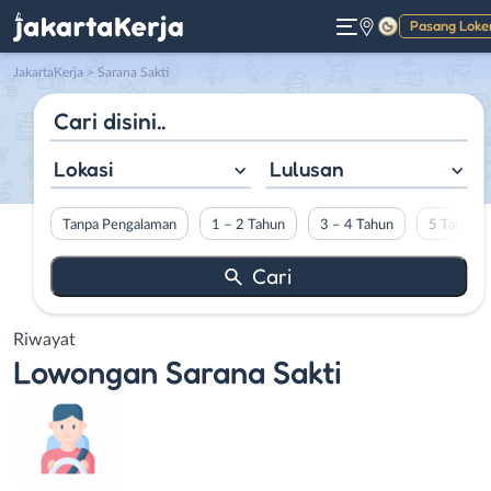
Pasang Loke
Gelap
JakartaKerja
>
Sarana Sakti
Lokasi
Lulusan
Tanpa Pengalaman
1 – 2 Tahun
3 – 4 Tahun
5 Tahun L
Riwayat
Lowongan
Sarana Sakti