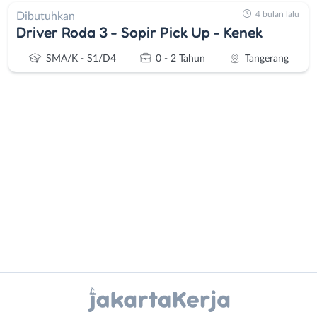
4 bulan lalu
Dibutuhkan
Driver Roda 3 - Sopir Pick Up - Kenek
SMA/K - S1/D4
0 - 2 Tahun
Tangerang
Administrasi
Bebas
Ahli
(Remote
Gizi
Work)
Ahli
Bekasi
Kecantikan
Bogor
Analis
Depok
Instagram
WhatsApp
/
Jakarta
Peneliti
Barat
X - Twitter
Telegram
Animator
Jakarta
Apoteker
Pusat
Kanal Lainnya..
Arsitek
Jakarta